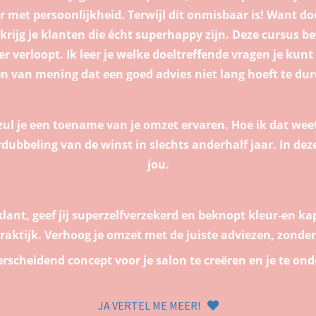
 met persoonlijkheid. Terwijl dit onmisbaar is! Want doo
, krijg je klanten die écht superhappy zijn. Deze cursus
r verloopt. Ik leer je welke doeltreffende vragen je kun
 van mening dat een goed advies niet lang hoeft te dure
 zul je een toename van je omzet ervaren. Hoe ik dat we
rdubbeling van de winst in slechts anderhalf jaar. In dez
jou.
 klant, geef jij superzelfverzekerd en beknopt kleur-en ka
raktijk. Verhoog je omzet met de juiste adviezen, zonder
rscheidend concept voor je salon te creëren en je te o
JA VERTEL ME MEER!