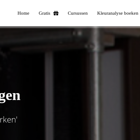
Home
Gratis
Cursussen
Kleuranalyse boeken
jgen
rken'