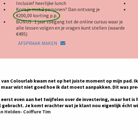
Inclusief heerlijke lunch
Kom je met 2 personen? Dan ontvang je
€200,00 korting p.p.
BONUS : 1 jaar toegang tot de online cursus waar je
alle lessen volgen en je vragen kunt stellen (waarde
€495)
AFSPRAAK MAKEN
 van Colourlab kwam net op het juiste moment op mijn pad. Ik
 maar wist niet goed hoe ik dat moest aanpakken. Dit was prec
 eerst even aan het twijfelen over de investering, maar het is
 gebracht. Je komt erachter wat je klant nou eigenlijk écht wi
n Helden- Coiffure Tim