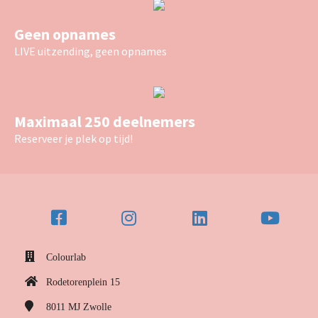
Geen opnames
LIVE uitzending, geen opnames
Maximaal 250 deelnemers
Reserveer je plek op tijd!
Colourlab
Rodetorenplein 15
8011 MJ
Zwolle