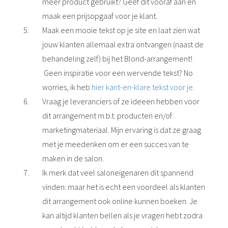
meer product gebruikt? Geef dit vooraf aan en
maak een prijsopgaaf voor je klant.
Maak een mooie tekst op je site en laat zien wat
jouw klanten allemaal extra ontvangen (naast de
behandeling zelf) bij het Blond-arrangement!
Geen inspiratie voor een wervende tekst? No
worries, ik heb
hier kant-en-klare tekst voor je
.
Vraag je leveranciers of ze ideeën hebben voor
dit arrangement m.b.t. producten en/of
marketingmateriaal. Mijn ervaring is dat ze graag
met je meedenken om er een succes van te
maken in de salon.
Ik merk dat veel saloneigenaren dit spannend
vinden: maar het is echt een voordeel als klanten
dit arrangement ook online kunnen boeken. Je
kan altijd klanten bellen als je vragen hebt zodra