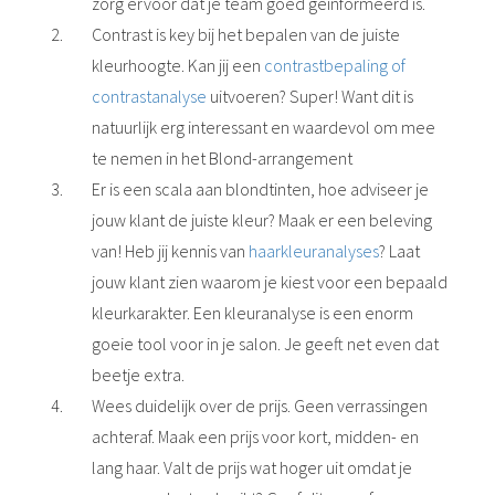
zorg ervoor dat je team goed geïnformeerd is.
Contrast is key bij het bepalen van de juiste
kleurhoogte. Kan jij een
contrastbepaling of
contrastanalyse
uitvoeren? Super! Want dit is
natuurlijk erg interessant en waardevol om mee
te nemen in het Blond-arrangement
Er is een scala aan blondtinten, hoe adviseer je
jouw klant de juiste kleur? Maak er een beleving
van! Heb jij kennis van
haarkleuranalyses
? Laat
jouw klant zien waarom je kiest voor een bepaald
kleurkarakter. Een kleuranalyse is een enorm
goeie tool voor in je salon. Je geeft net even dat
beetje extra.
Wees duidelijk over de prijs. Geen verrassingen
achteraf. Maak een prijs voor kort, midden- en
lang haar. Valt de prijs wat hoger uit omdat je